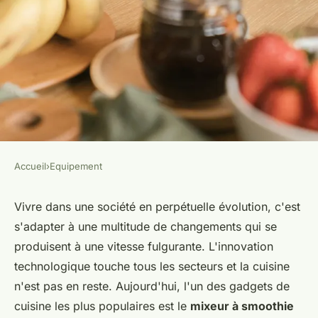
Accueil
›
Equipement
EQUIPEMENT
Quels sont les avantages d'un
Vivre dans une société en perpétuelle évolution, c'est
s'adapter à une multitude de changements qui se
mixeur à smoothie avec
produisent à une vitesse fulgurante. L'innovation
bouteille portable pour une
technologique touche tous les secteurs et la cuisine
consommation immédiate?
n'est pas en reste. Aujourd'hui, l'un des gadgets de
cuisine les plus populaires est le
mixeur à smoothie
Soan
•
4 juin 2024
•
7 min de lecture