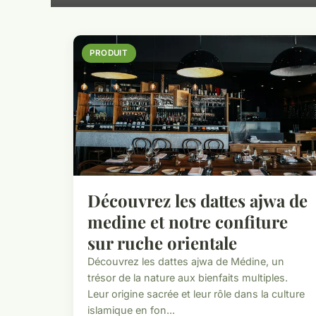
PRODUIT
Découvrez les dattes ajwa de
medine et notre confiture
sur ruche orientale
Découvrez les dattes ajwa de Médine, un
trésor de la nature aux bienfaits multiples.
Leur origine sacrée et leur rôle dans la culture
islamique en fon...