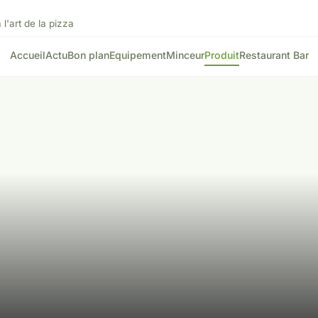
'art de la pizza
Accueil
Actu
Bon plan
Equipement
Minceur
Produit
Restaurant Bar