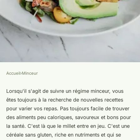
Accueil
›
Minceur
MINCEUR
Quelles sont les meilleures
Lorsqu'il s'agit de suivre un régime minceur, vous
êtes toujours à la recherche de nouvelles recettes
recettes de plats à base de
pour varier vos repas. Pas toujours facile de trouver
millet pour varier les menus
des aliments peu caloriques, savoureux et bons pour
minceur?
la santé. C'est là que le millet entre en jeu. C'est une
céréale sans gluten, riche en nutriments et qui se
Soan
•
4 juin 2024
•
6 min de lecture